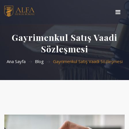
Ana Sayfa
Gayrimenkul Satış Vaadi
Basında Biz
Sözleşmesi
Çalışma Alanlarımız
Ana Sayfa
Blog
Gayrimenkul Satış Vaadi Sözleşmesi
Hakkımızda
Blog
İletişim
Arama