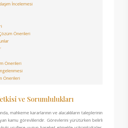
klaşım İncelemesi
i
 Çözüm Önerileri
unlar
r
m Önerileri
Dengelenmesi
m Önerileri
tkisi ve Sorumlulukları
nda, mahkeme kararlarının ve alacaklıların taleplerinin
an kamu görevlileridir. Görevlerini yürütürken belirli
hukuki usullere uygun hareket etmekle yükümlüdürler.