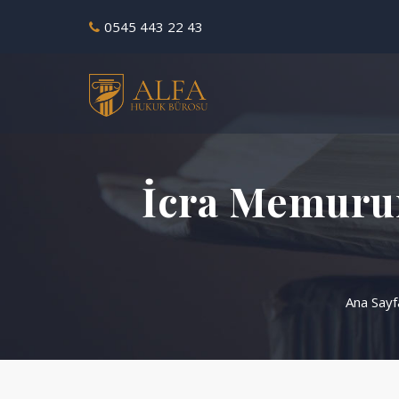
0545 443 22 43
İcra Memurun
Ana Sayf