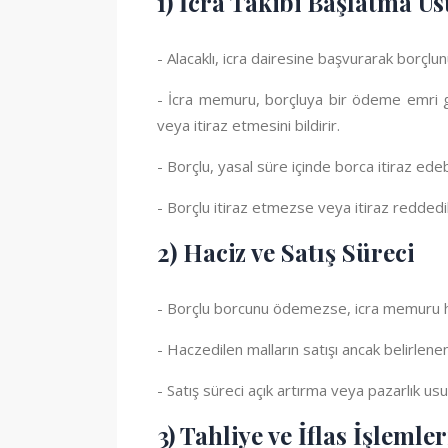
1) İcra Takibi Başlatma U
- Alacaklı, icra dairesine başvurarak borçlu
- İcra memuru, borçluya bir ödeme emri g
veya itiraz etmesini bildirir.
- Borçlu, yasal süre içinde borca itiraz edebi
- Borçlu itiraz etmezse veya itiraz reddedil
2) Haciz ve Satış Süreci
- Borçlu borcunu ödemezse, icra memuru hac
- Haczedilen malların satışı ancak belirlenen
- Satış süreci açık artırma veya pazarlık usu
3) Tahliye ve İflas İşlemler