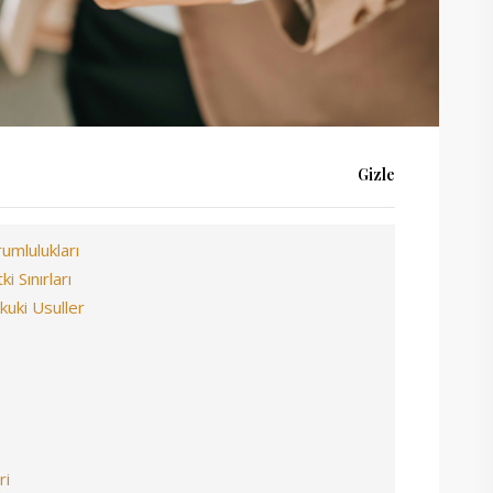
Gizle
umlulukları
 Sınırları
uki Usuller
ri