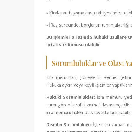
- Kiralanan taşınmazların tahliyesinde, mah
- İflas sürecinde, borçlunun tüm malvarlığı d
Bu işlemler sırasında hukuki usullere 
iptali söz konusu olabilir.
Sorumluluklar ve Olası Y
İcra memurları, görevlerini yerine getir
Hukuka aykırı veya keyfi işlemler yaptıklarınd
Hukuki Sorumluluklar:
İcra memuru yetkil
zarar gören taraf tazminat davası açabilir
icra memuru hakkında şikâyette bulunabilir.
Disiplin Sorumluluğu:
İşlemleri zamanınd
disiplin soruşturması açılabilir. Kasıtlı 