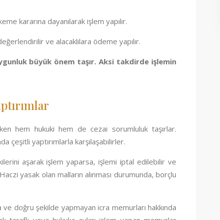
keme kararına dayanılarak işlem yapılır.
eğerlendirilir ve alacaklılara ödeme yapılır.
uygunluk büyük önem taşır. Aksi takdirde işlemin
aptırımlar
irken hem hukuki hem de cezai sorumluluk taşırlar.
a çeşitli yaptırımlarla karşılaşabilirler.
erini aşarak işlem yaparsa, işlemi iptal edilebilir ve
. Haczi yasak olan malların alınması durumunda, borçlu
a ve doğru şekilde yapmayan icra memurları hakkında
olarak taraflı veya hukuka aykırı işlem yapan memurlar