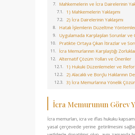
Mahkemelerin ve İcra Dairelerinin Ya
1) Mahkemelerin Yaklaşımı
2) İcra Dairelerinin Yaklaşımı
Hatalı İşlemlerin Düzeltme Yöntemler
Uygulamada Karşılaşılan Sorunlar ve
Pratikte Ortaya Çıkan İtirazlar ve Sor
İcra Memurlarının Karşılaştığı Zorlukla
Alternatif Çözüm Yolları ve Öneriler
1) Hukuki Düzenlemeler ve Refor
2) Alacaklı ve Borçlu Haklarının 
3) İcra Memurlarına Yönelik Çözü
İcra Memurunun Görev Ye
İcra memurları, icra ve iflas hukuku kapsamı
yasal çerçevede yerine getirilmesini sağlay
yetkilerle donatılmış olup, aynı zamanda 