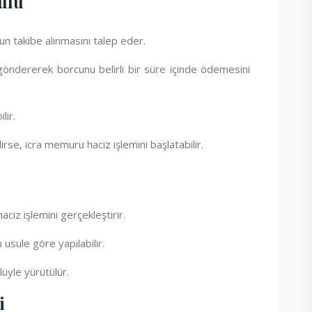
sulü
nun takibe alınmasını talep eder.
öndererek borcunu belirli bir süre içinde ödemesini
lir.
irse, icra memuru haciz işlemini başlatabilir.
iz işlemini gerçekleştirir.
 usule göre yapılabilir.
lüyle yürütülür.
i