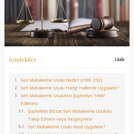
İçindekiler
Gizle
Seri Muhakeme Usulü Nedir? (CMK 250)
Seri Muhakeme Usulü Hangi Hallerde Uygulanır?
Seri Muhakeme Usulünün Şüpheliye Teklif
Edilmesi
Şüphelinin Bizzat Seri Muhakeme Usulünü
Talep Etmesi veya Vazgeçmesi
Seri Muhakeme Usulü Nasıl Uygulanır?