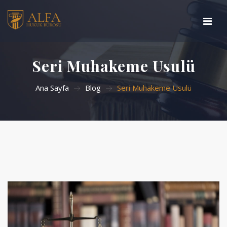
Ana Sayfa
Seri Muhakeme Usulü
Basında Biz
Ana Sayfa
Blog
Seri Muhakeme Usulü
Çalışma Alanlarımız
Hakkımızda
Blog
İletişim
Arama