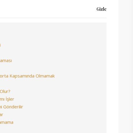
Gizle
i
maması
Sigorta Kapsamında Olmamak
Olur?
ı İşler
i Gönderilir
ar
anamama