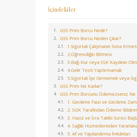
İçindekiler
GSS Prim Borcu Nedir?
GSS Prim Borcu Neden Çıkar?
1.Sigortalı Çalışmanın Sona Ermes
2.Öğrenciliğin Bitmesi
3.Bağ-Kur veya SSK Kaydının Ol
4.Gelir Testi Yaptırmamak
5.Sigortalı İşe Girmemek veya 
GSS Prim Ne Kadar?
GSS Prim Borcunu Ödemezseniz Ne 
1. Gecikme Faizi ve Gecikme Zamm
2. SGK Tarafından Ödeme Bildirim
3. Haciz ve İcra Takibi Süreci Başl
4. Sağlık Hizmetlerinden Yararl
5. Af ve Yapılandırma İmkânları