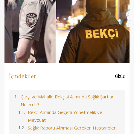
İçindekiler
Gizle
Çarşı ve Mahalle Bekçisi Alımında Sağlık Şartları
Nelerdir?
Bekçi Alımında Geçerli Yönetmelik ve
Mevzuat
Sağlık Raporu Alınması Gereken Hastaneler