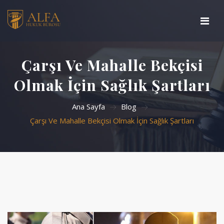
Ana Sayfa
Çarşı Ve Mahalle Bekçisi
Basında Biz
Olmak İçin Sağlık Şartları
Çalışma Alanlarımız
Ana Sayfa
Blog
Çarşı Ve Mahalle Bekçisi Olmak İçin Sağlık Şartları
Hakkımızda
Blog
İletişim
Arama