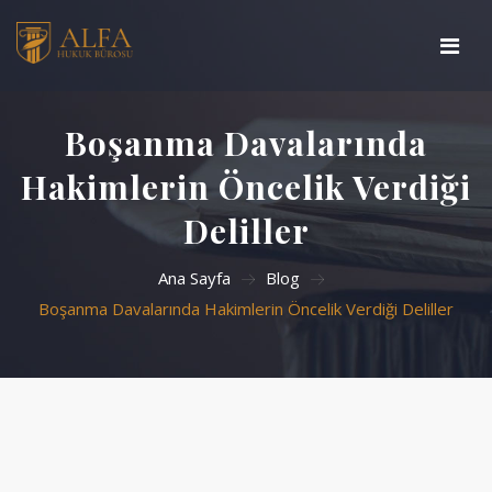
Ana Sayfa
Boşanma Davalarında
Basında Biz
Hakimlerin Öncelik Verdiği
Deliller
Çalışma Alanlarımız
Ana Sayfa
Blog
Hakkımızda
Boşanma Davalarında Hakimlerin Öncelik Verdiği Deliller
Blog
İletişim
Arama