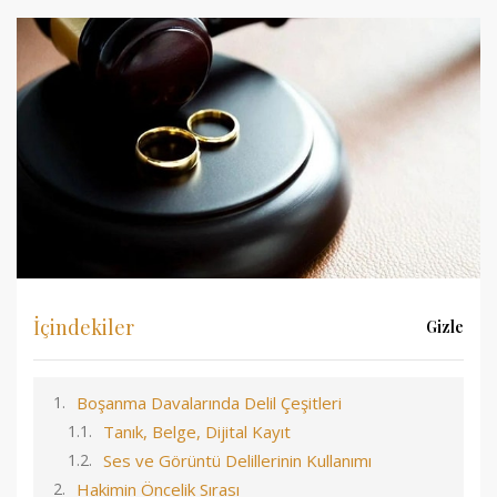
İçindekiler
Gizle
Boşanma Davalarında Delil Çeşitleri
Tanık, Belge, Dijital Kayıt
Ses ve Görüntü Delillerinin Kullanımı
Hakimin Öncelik Sırası