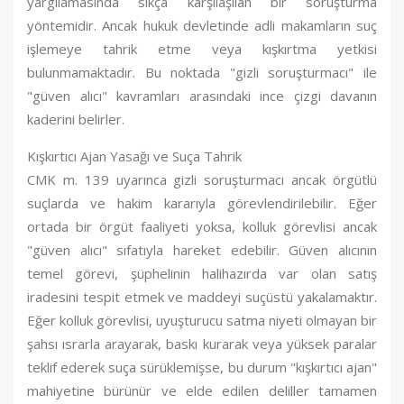
yargılamasında sıkça karşılaşılan bir soruşturma
yöntemidir. Ancak hukuk devletinde adli makamların suç
işlemeye tahrik etme veya kışkırtma yetkisi
bulunmamaktadır. Bu noktada "gizli soruşturmacı" ile
"güven alıcı" kavramları arasındaki ince çizgi davanın
kaderini belirler.
Kışkırtıcı Ajan Yasağı ve Suça Tahrik
CMK m. 139 uyarınca gizli soruşturmacı ancak örgütlü
suçlarda ve hakim kararıyla görevlendirilebilir. Eğer
ortada bir örgüt faaliyeti yoksa, kolluk görevlisi ancak
"güven alıcı" sıfatıyla hareket edebilir. Güven alıcının
temel görevi, şüphelinin halihazırda var olan satış
iradesini tespit etmek ve maddeyi suçüstü yakalamaktır.
Eğer kolluk görevlisi, uyuşturucu satma niyeti olmayan bir
şahsı ısrarla arayarak, baskı kurarak veya yüksek paralar
teklif ederek suça sürüklemişse, bu durum "kışkırtıcı ajan"
mahiyetine bürünür ve elde edilen deliller tamamen