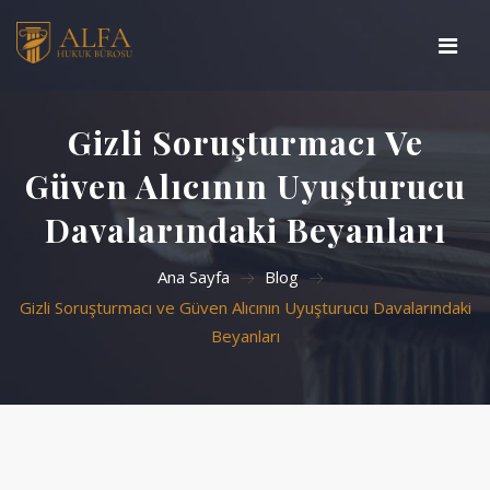
Ana Sayfa
Gizli Soruşturmacı Ve
Basında Biz
Güven Alıcının Uyuşturucu
Davalarındaki Beyanları
Çalışma Alanlarımız
Ana Sayfa
Blog
Hakkımızda
Gizli Soruşturmacı ve Güven Alıcının Uyuşturucu Davalarındaki
Beyanları
Blog
İletişim
Arama