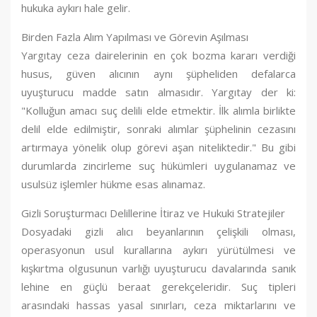
hukuka aykırı hale gelir.
Birden Fazla Alım Yapılması ve Görevin Aşılması
Yargıtay ceza dairelerinin en çok bozma kararı verdiği
husus, güven alıcının aynı şüpheliden defalarca
uyuşturucu madde satın almasıdır. Yargıtay der ki:
"Kolluğun amacı suç delili elde etmektir. İlk alımla birlikte
delil elde edilmiştir, sonraki alımlar şüphelinin cezasını
artırmaya yönelik olup görevi aşan niteliktedir." Bu gibi
durumlarda zincirleme suç hükümleri uygulanamaz ve
usulsüz işlemler hükme esas alınamaz.
Gizli Soruşturmacı Delillerine İtiraz ve Hukuki Stratejiler
Dosyadaki gizli alıcı beyanlarının çelişkili olması,
operasyonun usul kurallarına aykırı yürütülmesi ve
kışkırtma olgusunun varlığı uyuşturucu davalarında sanık
lehine en güçlü beraat gerekçeleridir. Suç tipleri
arasındaki hassas yasal sınırları, ceza miktarlarını ve