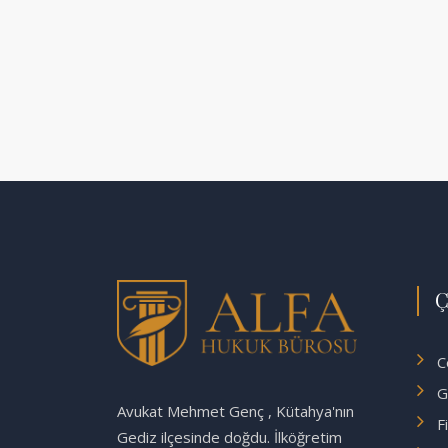
Ç
C
G
Avukat Mehmet Genç , Kütahya'nın
F
Gediz ilçesinde doğdu. İlköğretim