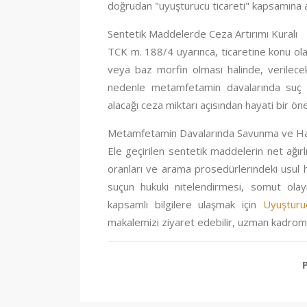
doğrudan "uyuşturucu ticareti" kapsamına al
Sentetik Maddelerde Ceza Artırımı Kuralı
TCK m. 188/4 uyarınca, ticaretine konu o
veya baz morfin olması halinde, verilecek
nedenle metamfetamin davalarında suç v
alacağı ceza miktarı açısından hayati bir ön
Metamfetamin Davalarında Savunma ve Ha
Ele geçirilen sentetik maddelerin net ağırlı
oranları ve arama prosedürlerindeki usul ha
suçun hukuki nitelendirmesi, somut olayı
kapsamlı bilgilere ulaşmak için
Uyuşturu
makalemizi ziyaret edebilir, uzman kadromu