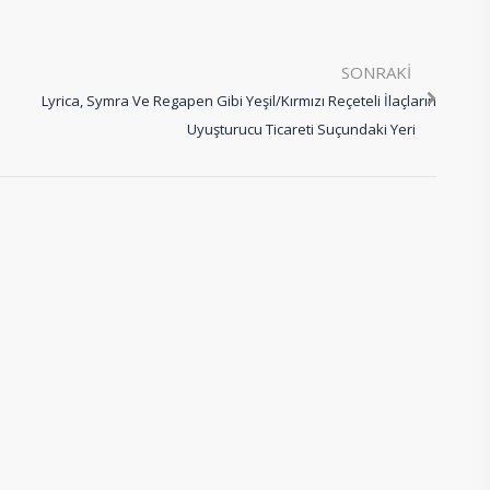
SONRAKI
Lyrica, Symra Ve Regapen Gibi Yeşil/Kırmızı Reçeteli İlaçların
Uyuşturucu Ticareti Suçundaki Yeri