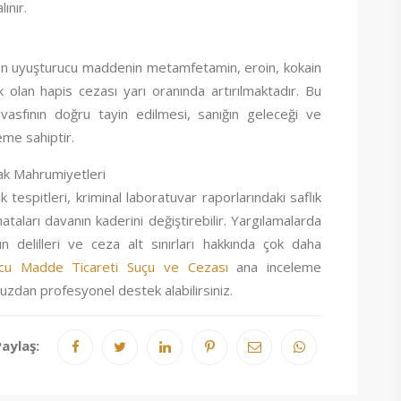
ınır.
lan uyuşturucu maddenin metamfetamin, eroin, kokain
 olan hapis cezası yarı oranında artırılmaktadır. Bu
asfının doğru tayin edilmesi, sanığın geleceği ve
eme sahiptir.
k Mahrumiyetleri
k tespitleri, kriminal laboratuvar raporlarındaki saflık
taları davanın kaderini değiştirebilir. Yargılamalarda
n delilleri ve ceza alt sınırları hakkında çok daha
cu Madde Ticareti Suçu ve Cezası
ana inceleme
zdan profesyonel destek alabilirsiniz.
Paylaş: