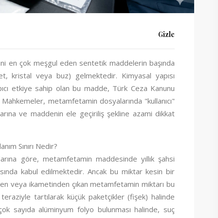
Gizle
ini en çok meşgul eden sentetik maddelerin başında
t, kristal veya buz) gelmektedir. Kimyasal yapısı
yapıcı etkiye sahip olan bu madde, Türk Ceza Kanunu
ir. Mahkemeler, metamfetamin dosyalarında "kullanıcı"
larına ve maddenin ele geçiriliş şekline azami dikkat
nım Sınırı Nedir?
atlarına göre, metamfetamin maddesinde yıllık şahsi
asında kabul edilmektedir. Ancak bu miktar kesin bir
nden veya ikametinden çıkan metamfetamin miktarı bu
teraziyle tartılarak küçük paketçikler (fişek) halinde
çok sayıda alüminyum folyo bulunması halinde, suç